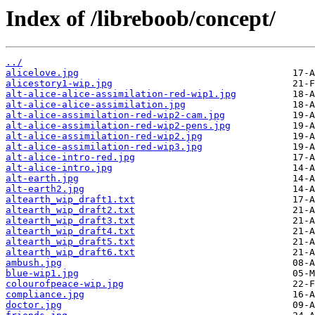
Index of /libreboob/concept/
../
alicelove.jpg
alicestory1-wip.jpg
alt-alice-alice-assimilation-red-wip1.jpg
alt-alice-alice-assimilation.jpg
alt-alice-assimilation-red-wip2-cam.jpg
alt-alice-assimilation-red-wip2-pens.jpg
alt-alice-assimilation-red-wip2.jpg
alt-alice-assimilation-red-wip3.jpg
alt-alice-intro-red.jpg
alt-alice-intro.jpg
alt-earth.jpg
alt-earth2.jpg
altearth_wip_draft1.txt
altearth_wip_draft2.txt
altearth_wip_draft3.txt
altearth_wip_draft4.txt
altearth_wip_draft5.txt
altearth_wip_draft6.txt
ambush.jpg
blue-wip1.jpg
colourofpeace-wip.jpg
compliance.jpg
doctor.jpg