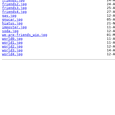
friends.jpg
friends2.jpg
friends3.jpg
friends4.jpg
gay.jpg
gnucar.jpg
hiatus.jpg
imposter.jpg
soda.jpg
we-are-friends_wip.jpg
world0.jpg
world1.jpg
world2.jpg
world3.jpg
world4.jpg